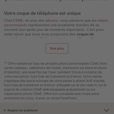
Votre coque de téléphone est unique
Chez CEWE, en plus des
albums
, nous pensons que les
objets
personnalisés
représentent une excellente manière de se
souvenir jour après jour de moments importants. C’est pour
cette raison que nous vous proposons des
coques de
smartphone personnalisées
à votre image : iPhone, Samsung,
Huawei, Xiaomi… choisissez votre modèle de portable et
protégez-le. C’est aussi une formidable idée de cadeau bien
Voir plus
plus originale qu’une simple coque transparente.
Créez votre propre coque de smartphone
⁽¹⁾ Offre valable sur tous les produits photo personnalisés CEWE (hors
Parce qu’il vous est indispensable au quotidien, votre
cartes cadeaux, calendriers de l’Avent, impression sur place et photo
smartphone fait partie des objets qui ne vous quittent jamais.
d'identité), une seule fois par foyer, pendant 3 mois à compter de
Nous avons pensé que vous aimeriez qu’il puisse être
votre inscription, hors frais de traitement et d’envoi. Votre remise
entièrement personnalisé, et ce, grâce à une coque créée
s'applique dès que le montant de votre panier a atteint 40€ d'achat,
uniquement pour vous. Coques Essentielle, Avancée, Max ou
hors frais de traitement et d'envoi. Utilisable sur le site cewe.fr, sur le
ancore l'étui portefeuille : elle s’adapte à vos envies et se pare
logiciel de création CEWE téléchargeable gratuitement ou sur
l’application photo CEWE. Offre non cumulable avec toute autre
de l’un de vos meilleurs souvenirs, d’une photo qui vous
promotion en cours, ni avec la remise PassPhoto.
rappelle de beaux moments ou d’un portrait de votre famille.
De multiples possibilités pour votre coque de
Moyens de paiement
smartphone