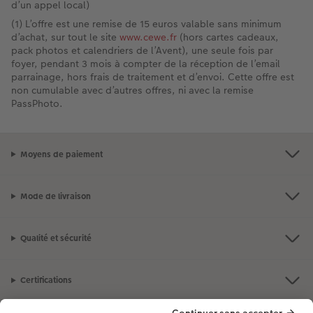
d’un appel local)
(1) L’offre est une remise de 15 euros valable sans minimum
d’achat, sur tout le site
www.cewe.fr
(hors cartes cadeaux,
pack photos et calendriers de l’Avent), une seule fois par
foyer, pendant 3 mois à compter de la réception de l’email
parrainage, hors frais de traitement et d’envoi. Cette offre est
non cumulable avec d’autres offres, ni avec la remise
PassPhoto.
Moyens de paiement
Mode de livraison
Qualité et sécurité
Certifications