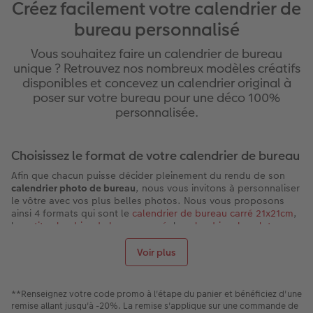
Créez facilement votre calendrier de
bureau personnalisé
Vous souhaitez faire un calendrier de bureau
unique ? Retrouvez nos nombreux modèles créatifs
disponibles et concevez un calendrier original à
poser sur votre bureau pour une déco 100%
personnalisée.
Choisissez le format de votre calendrier de bureau
Afin que chacun puisse décider pleinement du rendu de son
calendrier photo de bureau
, nous vous invitons à personnaliser
le vôtre avec vos plus belles photos. Nous vous proposons
ainsi 4 formats qui sont le
calendrier de bureau carré 21x21cm
,
le
petit calendrier de bureau carré
, le
calendrier chevalet
rectangulaire
ainsi que le
calendrier de bureau avec support
bois
, idéal pour des photos en mode panorama. Ces formats
Voir plus
sont très différents les uns des autres, ils vous permettent de
choisir en fonction de vos plus beaux clichés dont vous
souhaitez profiter jour après jour.
**Renseignez votre code promo à l'étape du panier et bénéficiez d'une
Personnalisez très facilement votre calendrier
remise allant jusqu'à -20%. La remise s'applique sur une commande de