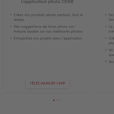
L'application photo CEWE
Créez vos produits photo partout, tout le
Fac
temps
lim
Des suggestions de livres photo sur-
Le
mesure basées sur vos meilleures photos
cré
Enregistrez vos projets dans l’application
Cré
ph
Un 
que
Sa
TÉLÉCHARGER l'APP