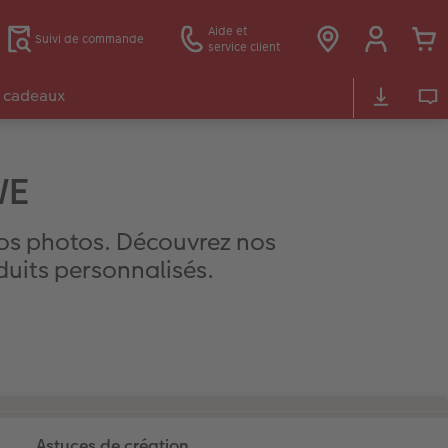
Aide et
Suivi de commande
service client
 cadeaux
WE
vos photos. Découvrez nos
oduits personnalisés.
Astuces de création