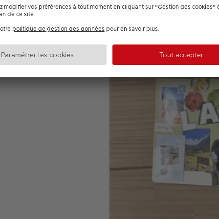
cevoir votre livre photo
ée ?