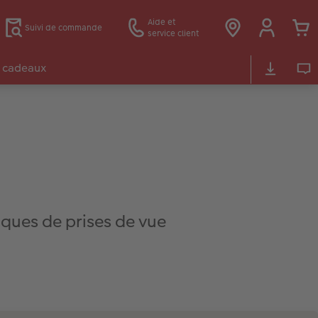
Aide et
Suivi de commande
service client
 cadeaux
iques de prises de vue