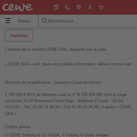
Menu
Menu
Livres photo
Tirages photo
Décos murales
Cadeaux photo
Magnets
Calendriers photo
Cartes
Idées cadeaux
Imprimer
L’identité de la société CEWE SAS, désignée par la suite :
Tous nos albums photo
Tous nos tirages photo
Toutes nos décos murales
Tous nos cadeaux photo
Tous nos magnets photo
Tous nos calendriers photo
Tous nos faire-part
Toutes nos idées cadeaux
« CEWE SAS » est, pour votre parfaite information, définie comme suit
s
Livre photo A4 Portrait
Tirage photo premium
Poster personnalisé
Mugs personnalisés
Magnet photo carré
Calendriers muraux
Cartes de voeux
Homme
:
to
Livre photo A4 Paysage
Tirage photo encadré
Photo sur toile personnalisée
Coques personnalisées
Magnet photo coeur
Calendriers de bureau
Faire-part naissance
Femme
Direction de la publication : Laurence Courtinat-Vernon
Livre photo Carré XL
Tirages photo mini
Agrandissement photo
Puzzles
Magnets photo rétro
Calendriers planning
Faire-part mariage
Enfant
1 100 000 € RCS de Nanterre sous le n° B 325 695 260 dont le siège
social est 12-18 Boulevard Victor Hugo - Bâtiment E-Conic
- 92110
CLICHY
– Tél : 01 80 21 04 50 – Fax 01 80 21 04 48, ci-après « CEWE
Livre photo XXL Portrait
Tirages photo sur papier 100% recyclé
Photo sur alu-dibond
Porte-clés photo
Magnets photo cabine
Agendas photo personnalisés
Cartes d'anniversaire
Grands-parents
SAS ».
hoto
Livre photo XXL Paysage
Tirages créatifs
Déco murale hexagonale
E-carte cadeau CEWE
Faire-part baptême
Bébé
Crédits photos :
© CEWE Stiftung & Co. KGaA; © Fotolia; © Getty Images