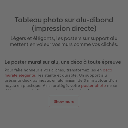
Tableau photo sur alu-dibond
(impression directe)
Légers et élégants, les posters sur support alu
mettent en valeur vos murs comme vos clichés.
Le poster mural sur alu, une déco à toute épreuve
Pour faire honneur à vos clichés, transformez-les en
déco
murale élégante
, résistante et durable. Un support alu
présente deux panneaux en aluminium de 3 mm autour d’un
noyau en plastique. Ainsi protégé, votre
poster photo
ne se
déforme pas et affiche une longévité optimale.
Particulièrement léger, le
tableau photo sur alu-dibond
peut
être fixé sur tous les murs avec différents systèmes de fixation.
Show more
Des tirages photo sublimés avec une impression
sur alu professionnelle
Sur un
support en aluminium
, vos photos révèlent toutes leurs