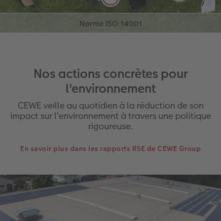
pour tous ses sites de production. ​
La norme ISO 14001 définit les exigences
applicables aux systèmes de management
environnemental. Elle fournit un cadre structuré
pour identifier, suivre et réduire les impacts
environnementaux d’une organisation. Cette
certification s’inscrit dans la démarche
Nos actions concrètes pour
d’amélioration continue du groupe.
l'environnement
CEWE veille au quotidien à la réduction de son
impact sur l'environnement à travers une politique
rigoureuse.
En savoir plus dans les rapports RSE de CEWE Group