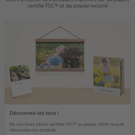
• Création d’une prairie fleurie et plantation de
humains, de droit du travail, d’environnement et de
certifié FSC® et du papier recyclé
fruits par les salariés pour favoriser la biodiversité
lutte contre la corruption.
•
Healthy Printing Alliance
se mobilisant pour la
recherche et le développement d’encres
d’impression biodégradables et respectueuses de
l’environnement.
Découvrez-les tous !
De nos livres photo certifiés FSC® au papier 100% recyclé,
découvrez nos produits.