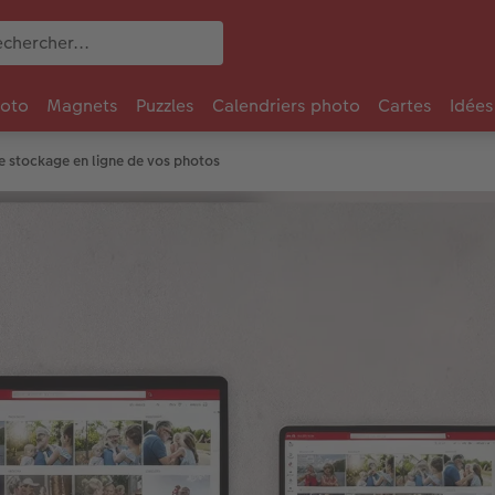
oto
Magnets
Puzzles
Calendriers photo
Cartes
Idées
e stockage en ligne de vos photos