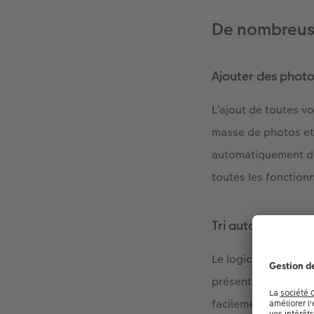
De nombreuse
Ajouter des phot
L’ajout de toutes v
masse de photos et 
automatiquement de
toutes les fonctionn
Tri automatique
Le logiciel analyse
présentes, les lieux
facilement vos phot