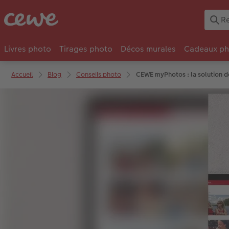
Livres photo
Tirages photo
Décos murales
Cadeaux ph
Accueil
Blog
Conseils photo
CEWE myPhotos : la solution d