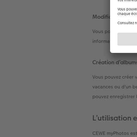
Modification des 
Vous pouvez à tout 
informations de loca
Création d’album
Vous pouvez créer 
vacances ou d'un b
pouvez enregistrer 
L’utilisation
CEWE myPhotos est c