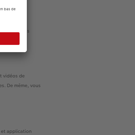
t indiquer les
t vidéos de
hes. De même, vous
et application