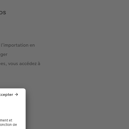
os
 l’importation en
rger
es, vous accédez à
s personnes
rouver très