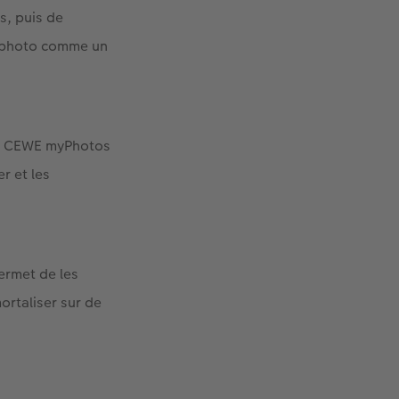
s, puis de
t photo comme un
sur CEWE myPhotos
r et les
ermet de les
ortaliser sur de