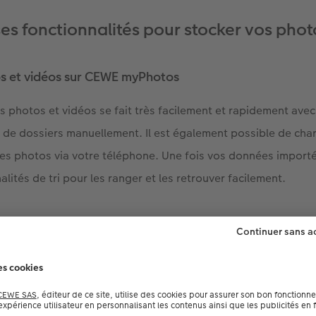
s fonctionnalités pour stocker vos phot
os et vidéos sur CEWE myPhotos
os photos et vidéos se fait très facilement et rapidement avec
de dossiers manuellement. Il est également possible de cha
s photos via votre téléphone. Une fois vos données importé
alités de tri pour les ranger et les retrouver facilement.
 automatiquement vos photos stockées et les classe selon le
 (plage, montagne, etc.) et les objets. Ainsi, vous pouvez ret
os dans ces dossiers créés.