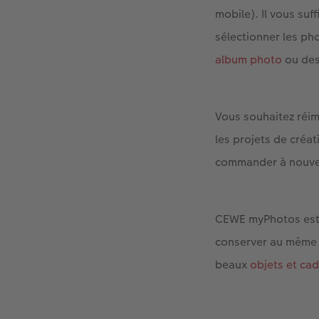
mobile). Il vous su
sélectionner les p
album photo
ou de
Vous souhaitez réim
les projets de créat
commander à nouvea
CEWE myPhotos est 
conserver au même e
beaux
objets et ca