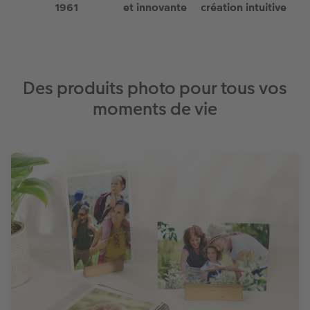
1961
et innovante
création intuitive
Tableau mural CEWE exclusif avec cristaux
Nos nouveautés
Des produits photo pour tous vos
moments de vie