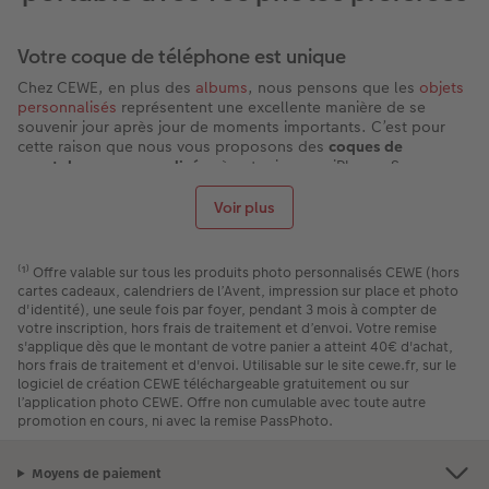
Votre coque de téléphone est unique
Chez CEWE, en plus des
albums
, nous pensons que les
objets
personnalisés
représentent une excellente manière de se
souvenir jour après jour de moments importants. C’est pour
cette raison que nous vous proposons des
coques de
smartphone personnalisées
à votre image : iPhone, Samsung,
Huawei, Xiaomi… choisissez votre modèle de portable et
protégez-le. C’est aussi une formidable idée de cadeau bien
Voir plus
plus originale qu’une simple coque transparente.
Créez votre propre coque de smartphone
⁽¹⁾ Offre valable sur tous les produits photo personnalisés CEWE (hors
Parce qu’il vous est indispensable au quotidien, votre
cartes cadeaux, calendriers de l’Avent, impression sur place et photo
smartphone fait partie des objets qui ne vous quittent jamais.
d'identité), une seule fois par foyer, pendant 3 mois à compter de
Nous avons pensé que vous aimeriez qu’il puisse être
votre inscription, hors frais de traitement et d’envoi. Votre remise
entièrement personnalisé, et ce, grâce à une coque créée
s'applique dès que le montant de votre panier a atteint 40€ d'achat,
uniquement pour vous. Coques Essentielle, Avancée, Max ou
hors frais de traitement et d'envoi. Utilisable sur le site cewe.fr, sur le
ancore l'étui portefeuille : elle s’adapte à vos envies et se pare
logiciel de création CEWE téléchargeable gratuitement ou sur
l’application photo CEWE. Offre non cumulable avec toute autre
de l’un de vos meilleurs souvenirs, d’une photo qui vous
promotion en cours, ni avec la remise PassPhoto.
rappelle de beaux moments ou d’un portrait de votre famille.
De multiples possibilités pour votre coque de
Moyens de paiement
smartphone