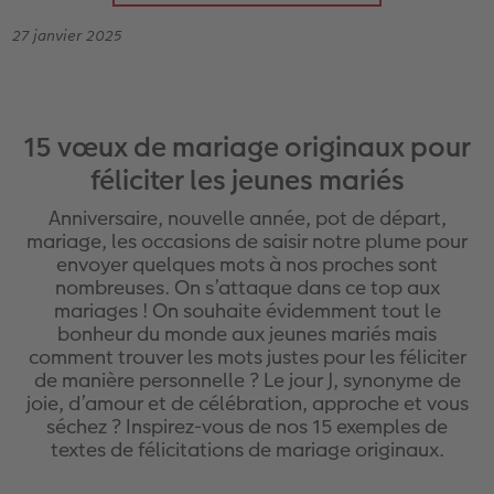
Livre photo Carré
Poster photo
Photo sous plexi
Tirages créatifs
Cartes de remerciements
27 janvier 2025
x
Livre photo A5 Paysage
Agrandissement photo
Photo sur carton mousse
Jeux
Cartes à rabat
Livre photo Petit Carré
Autocollants photo
Tableau Photo Prestige
Maison & Décoration
Carte d'invitation
o CEWE
15 vœux de mariage originaux pour
Album photo lin ou cuir
Lot de photos
Cadres photo personnalisés
Magnets photo
Carte postale personnalisée en ligne
féliciter les jeunes mariés
Anniversaire, nouvelle année, pot de départ,
Album photo souple
Boite photo souvenirs
Pêle-mêle photos
Textiles
Faire-part avec photo détachable
mariage, les occasions de saisir notre plume pour
envoyer quelques mots à nos proches sont
Formats d'albums photo
Photos d'identité
Porte-poster en bois
Ecole et bureau
nombreuses. On s’attaque dans ce top aux
mariages ! On souhaite évidemment tout le
Albums photo thématiques
Trouver une borne
Cadre multi photos
Boîte cadeau personnalisée
bonheur du monde aux jeunes mariés mais
comment trouver les mots justes pour les féliciter
de manière personnelle ? Le jour J, synonyme de
Tutoriels de création
Impression photo argentique
Affiche carte personnalisée
Boîtes crayons Faber Castell
joie, d’amour et de célébration, approche et vous
séchez ? Inspirez-vous de nos 15 exemples de
Tableau mural CEWE exclusif avec cristaux
Nos nouveautés
textes de félicitations de mariage originaux.