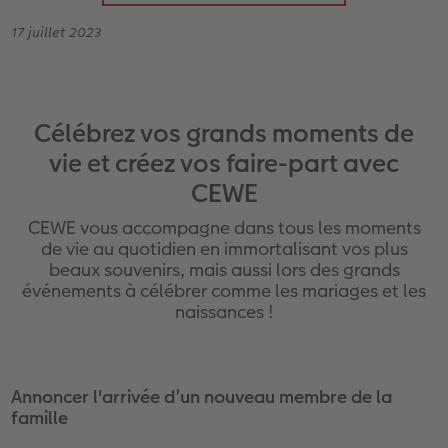
Livre photo Carré
Poster photo
Photo sous plexi
Tirages créatifs
Cartes de remerciements
17 juillet 2023
x
Livre photo A5 Paysage
Agrandissement photo
Photo sur carton mousse
Jeux
Cartes à rabat
Livre photo Petit Carré
Autocollants photo
Tableau Photo Prestige
Maison & Décoration
Carte d'invitation
o CEWE
Célébrez vos grands moments de
Album photo lin ou cuir
Lot de photos
Cadres photo personnalisés
Magnets photo
Carte postale personnalisée en ligne
vie et créez vos faire-part avec
CEWE
Album photo souple
Boite photo souvenirs
Pêle-mêle photos
Textiles
Faire-part avec photo détachable
CEWE vous accompagne dans tous les moments
de vie au quotidien en immortalisant vos plus
Formats d'albums photo
Photos d'identité
Porte-poster en bois
Ecole et bureau
beaux souvenirs, mais aussi lors des grands
événements à célébrer comme les mariages et les
Albums photo thématiques
Trouver une borne
Cadre multi photos
Boîte cadeau personnalisée
naissances !
Tutoriels de création
Impression photo argentique
Affiche carte personnalisée
Boîtes crayons Faber Castell
Tableau mural CEWE exclusif avec cristaux
Nos nouveautés
Annoncer l'arrivée d’un nouveau membre de la
famille