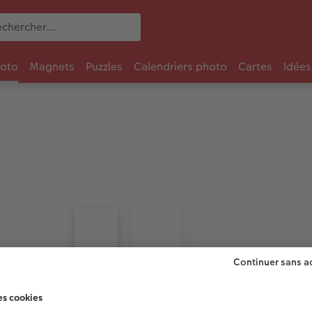
oto
Magnets
Puzzles
Calendriers photo
Cartes
Idées