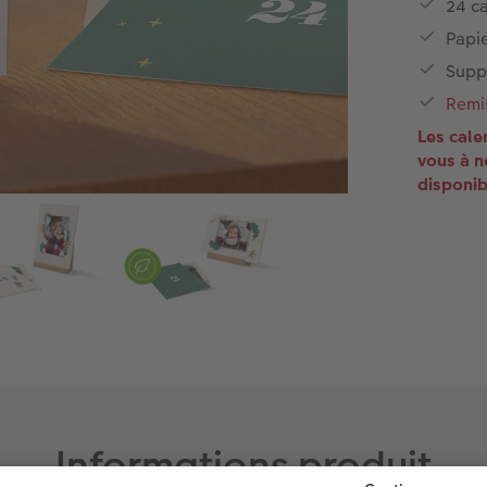
24 ca
Papi
Suppo
Remis
Les cale
vous à n
disponib
Informations produit