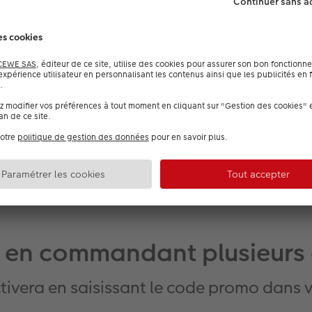
Matériau :
Papier 100% recyclé 350g/m²
Impression avec une encre à base 
Support en bois certifié FSC® en o
 en commandant plusieurs 
ctivera en saisissant le code promo dans 