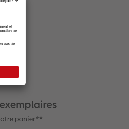
d'eau
ption
exemplaires
votre panier**