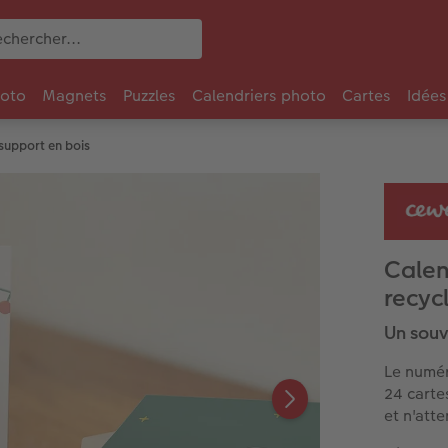
oto
Magnets
Puzzles
Calendriers photo
Cartes
Idées
support en bois
Calen
recyc
Un souv
Le numér
24 carte
et n'att