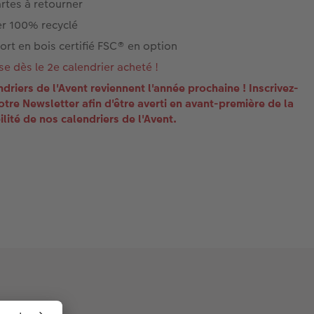
rtes à retourner
er 100% recyclé
rt en bois certifié FSC® en option
e dès le 2e calendrier acheté !
ndriers de l'Avent reviennent l'année prochaine ! Inscrivez-
otre Newsletter afin d'être averti en avant-première de la
ilité de nos calendriers de l'Avent.