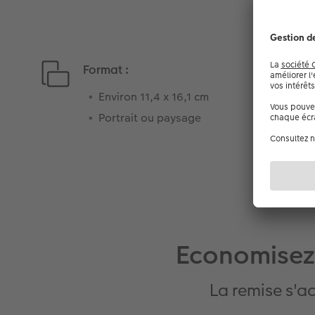
Format :
Environ 11,4 x 16,1 cm
Portrait ou paysage
Economisez
La remise s'a