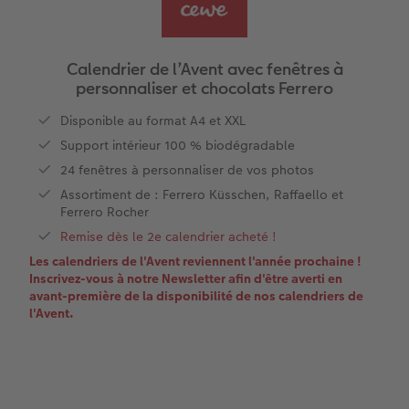
Livre photo Carré
Poster photo
Photo sous plexi
Tirages créatifs
Cartes de remerciements
x
Livre photo A5 Paysage
Agrandissement photo
Photo sur carton mousse
Jeux
Cartes à rabat
Calendrier de l’Avent avec fenêtres à
personnaliser et chocolats Ferrero
Livre photo Petit Carré
Autocollants photo
Tableau Photo Prestige
Maison & Décoration
Carte d'invitation
o CEWE
Disponible au format A4 et XXL
Album photo lin ou cuir
Lot de photos
Cadres photo personnalisés
Magnets photo
Carte postale personnalisée en ligne
Support intérieur 100 % biodégradable
24 fenêtres à personnaliser de vos photos
Album photo souple
Boite photo souvenirs
Pêle-mêle photos
Textiles
Faire-part avec photo détachable
Assortiment de : Ferrero Küsschen, Raffaello et
Ferrero Rocher
Formats d'albums photo
Photos d'identité
Porte-poster en bois
Ecole et bureau
Remise dès le 2e calendrier acheté !
Les calendriers de l'Avent reviennent l'année prochaine !
Albums photo thématiques
Trouver une borne
Cadre multi photos
Boîte cadeau personnalisée
Inscrivez-vous à notre Newsletter afin d'être averti en
avant-première de la disponibilité de nos calendriers de
Tutoriels de création
Impression photo argentique
Affiche carte personnalisée
Boîtes crayons Faber Castell
l'Avent.
Tableau mural CEWE exclusif avec cristaux
Nos nouveautés