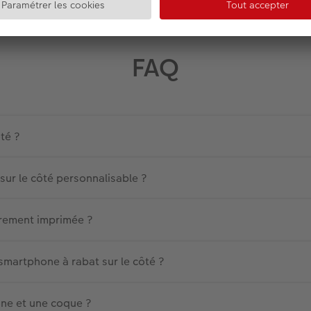
FAQ
ôté ?
 sur le côté personnalisable ?
èrement imprimée ?
artphone à rabat sur le côté ?
one et une coque ?