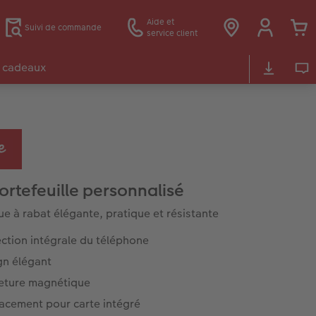
Aide et
Suivi de commande
service client
 cadeaux
portefeuille personnalisé
e à rabat élégante, pratique et résistante
ction intégrale du téléphone
gn élégant
eture magnétique
acement pour carte intégré