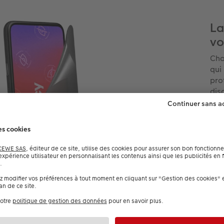
La
vo
Cho
qui
pro
dis
rés
pro
aux
pou
Tou
dis
pré
com
sma