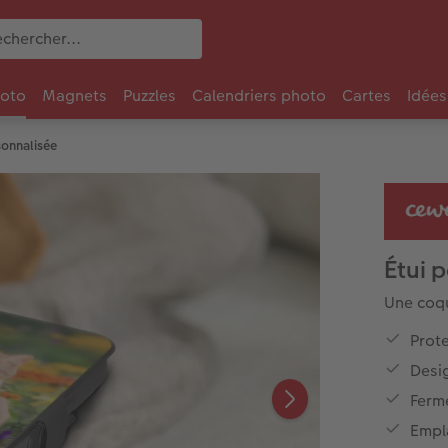
oto
Magnets
Puzzles
Calendriers photo
Cartes
Idées
onnalisée
Étui 
Une coqu
Prote
Desi
Ferm
Empl