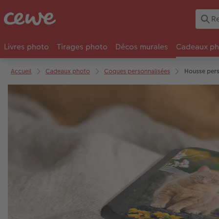
Livres photo
Tirages photo
Décos murales
Cadeaux ph
Accueil
Cadeaux photo
Coques personnalisées
Housse pers