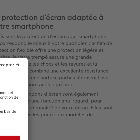
 protection d’écran adaptée à
tre smartphone
isissez la protection d’écran pour smartphone
 correspond le mieux à votre quotidien : le film de
tection flexible offre une protection légère et
crète, le verre trempé assure une grande
istance contre les chocs et les rayures et la
tection Ultra combine une excellente résistance
 rayures avec une surface particulièrement lisse
r une utilisation tactile agréable.
tes les protections d’écran sont également
ponibles avec une fonction anti-regard, pour
server la confidentialité de votre écran. Elles sont
patibles avec les principaux modèles de
rtphones.