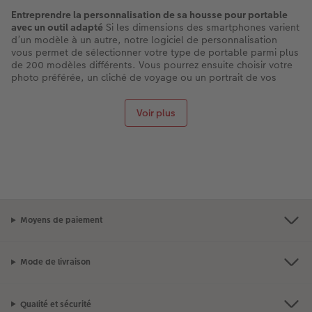
Entreprendre la personnalisation de sa housse pour portable
avec un outil adapté
Si les dimensions des smartphones varient
d’un modèle à un autre, notre logiciel de personnalisation
vous permet de sélectionner votre type de portable parmi plus
de 200 modèles différents. Vous pourrez ensuite choisir votre
photo préférée, un cliché de voyage ou un portrait de vos
proches, pour que votre housse imprimée ne ressemble à
aucune autre.
Voir plus
Une housse personnalisable aussi pratique qu’élégante pour
votre portable
Tout comme certaines coques pour téléphones,
votre housse personnalisée dispose d’une languette à
fermeture magnétique (non imprimée) pour une protection
intégrale. Ce système à rabat latéral convient également pour
une utilisation quotidienne du téléphone, notamment pour
répondre rapidement aux messages ou aux appels entrants.
Protéger votre smartphone dans une housse personnalisée de
Moyens de paiement
qualité
Votre smartphone se trouve parfaitement à l’abri dans
une housse personnalisable en similicuir. Celle-ci se veut
résistante aux frottements dans les poches, mais prévient
Mode de livraison
également des chutes ou des chocs involontaires. L’appareil
photo reste directement accessible pour saisir des clichés lors
d’événements familiaux ou pendant vos vacances. Autre aspect
pratique, l’intérieur se pare d’un emplacement pour y ranger
Qualité et sécurité