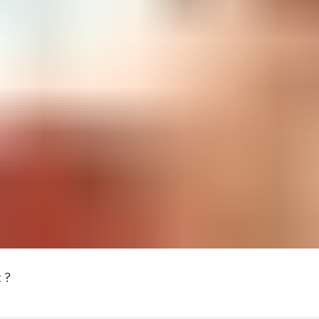
n vous inscrivant à la newsletter, vous acceptez notre politique 
nfidentialité des données, à retrouver dans le menu en bas de pa
Vous pouvez vous désinscrire de la newsletter à tout moment.
ent pouvons-nous vous aid
ponible 7 jours sur 7 de 9h à 22h ​pour ré