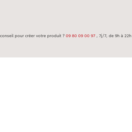
 ?
CEWE (hors cartes cadeaux, pack
pendant 3 mois à compter de
 sur le site cewe.fr, sur le
r l´application photo CEWE.
avec la remise PassPhoto.