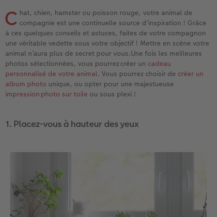
Livre photo Carré
Poster photo
Photo sous plexi
Tirages créatifs
Cartes de remerciements
C
hat, chien, hamster ou poisson rouge, votre animal de
compagnie est une continuelle source d'inspiration ! Grâce
x
Livre photo A5 Paysage
Agrandissement photo
Photo sur carton mousse
Jeux
Cartes à rabat
à ces quelques conseils et astuces, faites de votre compagnon
une véritable vedette sous votre objectif ! Mettre en scène votre
Livre photo Petit Carré
Autocollants photo
Tableau Photo Prestige
Maison & Décoration
Carte d'invitation
animal n’aura plus de secret pour vous.Une fois les meilleures
o CEWE
photos sélectionnées, vous pourrez créer un
cadeau
Album photo lin ou cuir
Lot de photos
Cadres photo personnalisés
Magnets photo
Carte postale personnalisée en ligne
personnalisé de votre animal
. Vous pourrez choisir de
créer un
album photo
unique, ou opter pour une majestueuse
impression photo sur toile
ou sous plexi !
Album photo souple
Boite photo souvenirs
Pêle-mêle photos
Textiles
Faire-part avec photo détachable
Formats d'albums photo
Photos d'identité
Porte-poster en bois
Ecole et bureau
1. Placez-vous à hauteur des yeux
Albums photo thématiques
Trouver une borne
Cadre multi photos
Boîte cadeau personnalisée
Tutoriels de création
Impression photo argentique
Affiche carte personnalisée
Boîtes crayons Faber Castell
Tableau mural CEWE exclusif avec cristaux
Nos nouveautés