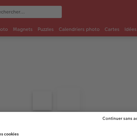
oto
Magnets
Puzzles
Calendriers photo
Cartes
Idées