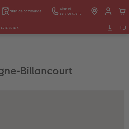
Aide et
Suivi de commande
service client
 cadeaux
gne-Billancourt