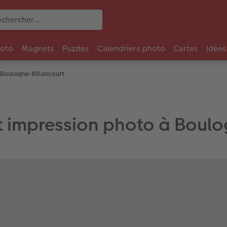
oto
Magnets
Puzzles
Calendriers photo
Cartes
Idées
 Boulogne-Billancourt
t impression photo à Boulo