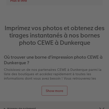
Imprimez vos photos et obtenez des
tirages instantanés à nos bornes
photo CEWE à Dunkerque
Où trouver une borne d'impression photo CEWE à
Dunkerque ?
Choisissez un de nos partenaires CEWE à Dunkerque parmi la
liste des boutiques et accédez rapidement à toutes les
informations dont vous avez besoin ! Vous retrouverez les
services proposés par chaque magasin à Dunkerque : la
présence d’une borne pour imprimer vos photos directement
Show more
sur place, les horaires d’ouverture, les contacts, l’itinéraire
pour s’y rendre et des éventuelles promotions en cours.
Et n’oubliez pas : la livraison de tous nos produits est gratuite
lors d’un retrait en boutique !
Moyens de paiement