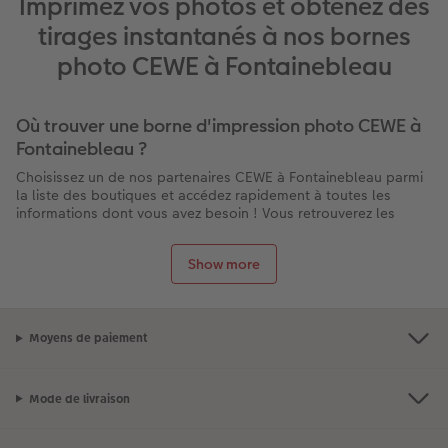
Imprimez vos photos et obtenez des
tirages instantanés à nos bornes
photo CEWE à Fontainebleau
Où trouver une borne d'impression photo CEWE à
Fontainebleau ?
Choisissez un de nos partenaires CEWE à Fontainebleau parmi
la liste des boutiques et accédez rapidement à toutes les
informations dont vous avez besoin ! Vous retrouverez les
services proposés par chaque magasin à Fontainebleau : la
présence d’une borne pour imprimer vos photos directement
Show more
sur place, les horaires d’ouverture, les contacts, l’itinéraire
pour s’y rendre et des éventuelles promotions en cours.
Et n’oubliez pas : la livraison de tous nos produits est gratuite
lors d’un retrait en boutique !
Moyens de paiement
Pourquoi choisir CEWE pour votre tirage photo à
Fontainebleau ?
Mode de livraison
Impression rapide en moins de 10 minutes sur place
Qualité professionnelle CEWE garantie