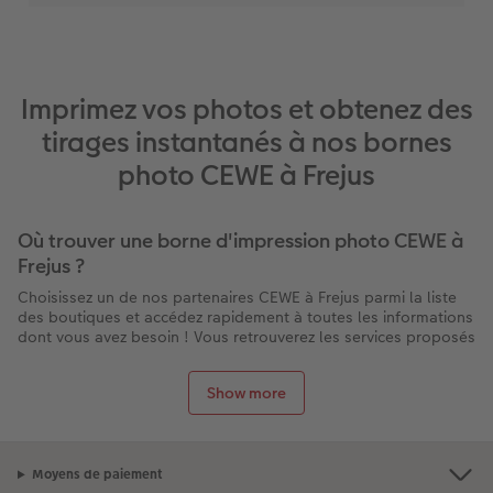
Imprimez vos photos et obtenez des
tirages instantanés à nos bornes
photo CEWE à Frejus
Où trouver une borne d'impression photo CEWE à
Frejus ?
Choisissez un de nos partenaires CEWE à Frejus parmi la liste
des boutiques et accédez rapidement à toutes les informations
dont vous avez besoin ! Vous retrouverez les services proposés
par chaque magasin à Frejus : la présence d’une borne pour
imprimer vos photos directement sur place, les horaires
Show more
d’ouverture, les contacts, l’itinéraire pour s’y rendre et des
éventuelles promotions en cours.
Et n’oubliez pas : la livraison de tous nos produits est gratuite
lors d’un retrait en boutique !
Moyens de paiement