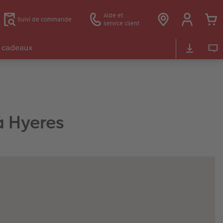
Aide et
Suivi de commande
service client
 cadeaux
à Hyeres