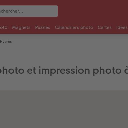
oto
Magnets
Puzzles
Calendriers photo
Cartes
Idées
 Hyeres
photo et impression photo 