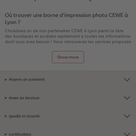
Où trouver une borne d'impression photo CEWE à
Lyon ?
Choisissez un de nos partenaires CEWE à Lyon parmi la liste
des boutiques et accédez rapidement à toutes les informations
dont vous avez besoin ! Vous retrouverez les services proposés
par chaque magasin à Lyon : la présence d’une borne pour
imprimer vos photos directement sur place, les horaires
Show more
d’ouverture, les contacts, l’itinéraire pour s’y rendre et des
éventuelles promotions en cours.
Et n’oubliez pas : la livraison de tous nos produits est gratuite
lors d’un retrait en boutique !
Moyens de paiement
Pourquoi choisir CEWE pour votre tirage photo à
Lyon ?
Mode de livraison
Impression rapide en moins de 10 minutes sur place
Qualité professionnelle CEWE garantie
Qualité et sécurité
Bornes faciles à utiliser et conseils disponibles en
boutique
Services disponibles dans plusieurs magasins à Lyon et
Certifications