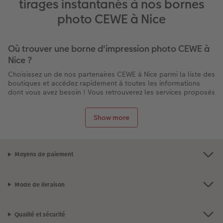
tirages instantanés à nos bornes
photo CEWE à Nice
Où trouver une borne d'impression photo CEWE à
Nice ?
Choisissez un de nos partenaires CEWE à Nice parmi la liste des
boutiques et accédez rapidement à toutes les informations
dont vous avez besoin ! Vous retrouverez les services proposés
par chaque magasin à Nice : la présence d’une borne pour
imprimer vos photos directement sur place, les horaires
Show more
d’ouverture, les contacts, l’itinéraire pour s’y rendre et des
éventuelles promotions en cours.
Et n’oubliez pas : la livraison de tous nos produits est gratuite
lors d’un retrait en boutique !
Moyens de paiement
Pourquoi choisir CEWE pour votre tirage photo à
Nice ?
Mode de livraison
Impression rapide en moins de 10 minutes sur place
Qualité professionnelle CEWE garantie
Qualité et sécurité
Bornes faciles à utiliser et conseils disponibles en