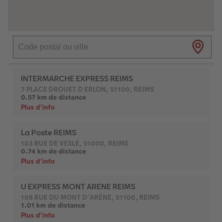
Livre photo Carré
Poster photo
Photo sous plexi
Tirages créatifs
Cartes de remerciements
x
Livre photo A5 Paysage
Agrandissement photo
Photo sur carton mousse
Jeux
Cartes à rabat
Livre photo Petit Carré
Autocollants photo
Tableau Photo Prestige
Maison & Décoration
Carte d'invitation
o CEWE
Album photo lin ou cuir
Lot de photos
Cadres photo personnalisés
Magnets photo
Carte postale personnalisée en ligne
Album photo souple
Boite photo souvenirs
Pêle-mêle photos
Textiles
Faire-part avec photo détachable
Formats d'albums photo
Photos d'identité
Porte-poster en bois
Ecole et bureau
Albums photo thématiques
Cadre multi photos
Boîte cadeau personnalisée
Trouver une borne
Tutoriels de création
Impression photo argentique
Affiche carte personnalisée
Boîtes crayons Faber Castell
Tableau mural CEWE exclusif avec cristaux
Nos nouveautés