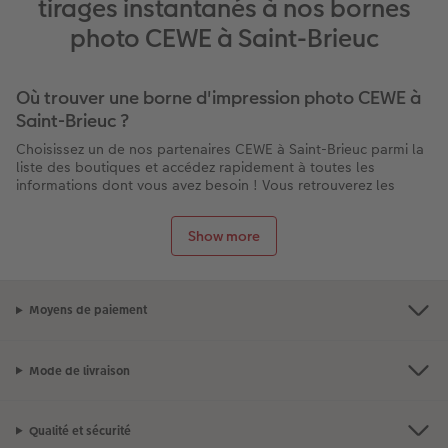
tirages instantanés à nos bornes
photo CEWE à Saint-Brieuc
Où trouver une borne d'impression photo CEWE à
Saint-Brieuc ?
Choisissez un de nos partenaires CEWE à Saint-Brieuc parmi la
liste des boutiques et accédez rapidement à toutes les
informations dont vous avez besoin ! Vous retrouverez les
services proposés par chaque magasin à Saint-Brieuc : la
présence d’une borne pour imprimer vos photos directement
Show more
sur place, les horaires d’ouverture, les contacts, l’itinéraire
pour s’y rendre et des éventuelles promotions en cours.
Et n’oubliez pas : la livraison de tous nos produits est gratuite
lors d’un retrait en boutique !
Moyens de paiement
Pourquoi choisir CEWE pour votre tirage photo à
Saint-Brieuc ?
Mode de livraison
Impression rapide en moins de 10 minutes sur place
Qualité professionnelle CEWE garantie
Qualité et sécurité
Bornes faciles à utiliser et conseils disponibles en