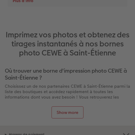
Imprimez vos photos et obtenez des
tirages instantanés à nos bornes
photo CEWE à Saint-Étienne
Où trouver une borne d'impression photo CEWE à
Saint-Étienne ?
Choisissez un de nos partenaires CEWE à Saint-Étienne parmi la
liste des boutiques et accédez rapidement à toutes les
informations dont vous avez besoin ! Vous retrouverez les
services proposés par chaque magasin à Saint-Étienne : la
présence d’une borne pour imprimer vos photos directement
Show more
sur place, les horaires d’ouverture, les contacts, l’itinéraire
pour s’y rendre et des éventuelles promotions en cours.
Et n’oubliez pas : la livraison de tous nos produits est gratuite
lors d’un retrait en boutique !
Moyens de paiement