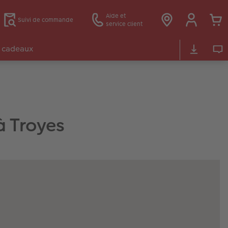
Aide et
Suivi de commande
service client
 cadeaux
à Troyes