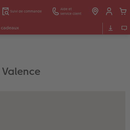
Aide et
Suivi de commande
service client
 cadeaux
à Valence