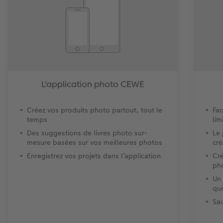
L'application photo CEWE
Créez vos produits photo partout, tout le
Fac
temps
lim
Des suggestions de livres photo sur-
Le
mesure basées sur vos meilleures photos
cré
Enregistrez vos projets dans l’application
Cré
ph
Un 
que
Sa