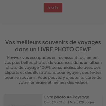
Livre photo Carré
Poster photo
Photo sous plexi
Tirages créatifs
Cartes de remerciements
Je crée
x
Livre photo A5 Paysage
Agrandissement photo
Photo sur carton mousse
Jeux
Cartes à rabat
Livre photo Petit Carré
Autocollants photo
Tableau Photo Prestige
Maison & Décoration
Carte d'invitation
o CEWE
Album photo lin ou cuir
Lot de photos
Cadres photo personnalisés
Magnets photo
Carte postale personnalisée en ligne
Vos meilleurs souvenirs de voyages
Album photo souple
Boite photo souvenirs
Pêle-mêle photos
Textiles
Faire-part avec photo détachable
dans un LIVRE PHOTO CEWE
Revivez vos escapades en réunissant facilement
Formats d'albums photo
Photos d'identité
Porte-poster en bois
Ecole et bureau
vos plus belles photos de vacances dans un album
photo de voyage 100% personnalisable avec des
Trouver une borne
Cadre multi photos
Boîte cadeau personnalisée
Albums photo thématiques
cliparts et des illustrations pour égayer, des textes
pour se souvenir. Vous pouvez y ajouter la carte de
Tutoriels de création
Impression photo argentique
Affiche carte personnalisée
Boîtes crayons Faber Castell
votre itinéraire et mêmes des vidéos
Tableau mural CEWE exclusif avec cristaux
Nos nouveautés
Livre photo A4 Paysage
Dim. 28 x 21 cm I Max. 178 pages