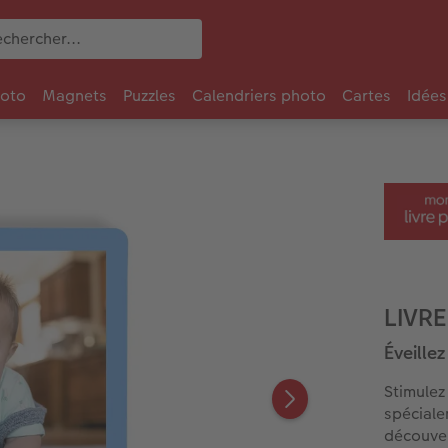
oto
Magnets
Puzzles
Calendriers photo
Cartes
Idées
LIVR
Éveillez
Stimulez
spéciale
découver