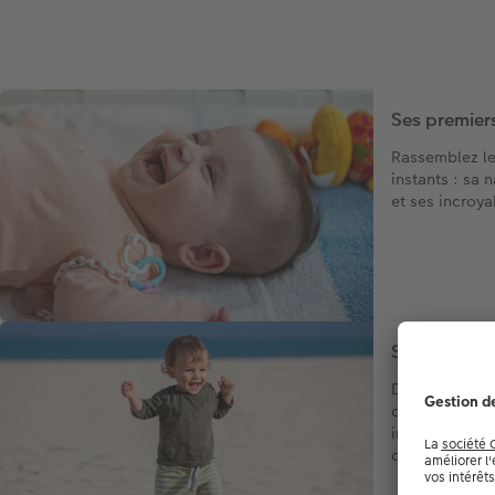
Ses premier
Rassemblez le
instants : sa 
et ses incroy
Ses premièr
De la première
découverte de
imprimez les 
curiosité et év