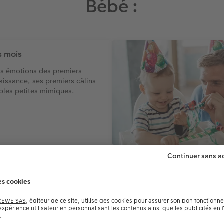
Bébé :
s mois
s émotions des premiers
naissance, ses premiers câlins
ables petites mimiques.
es grandes aventures
 sortie au parc à sa
s vagues en bord de mer :
moments qui stimulent sa
eillent ses sens.