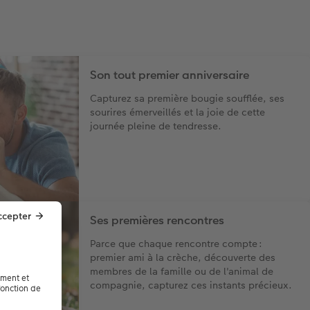
Son tout premier anniversaire
Capturez sa première bougie soufflée, ses
sourires émerveillés et la joie de cette
journée pleine de tendresse.
Ses premières rencontres
Parce que chaque rencontre compte :
premier ami à la crèche, découverte des
membres de la famille ou de l'animal de
compagnie, capturez ces instants précieux.