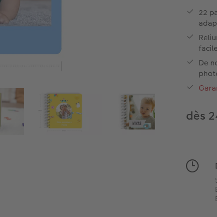
22 pa
adap
️Reli
faci
De n
phot
Gara
dès 2